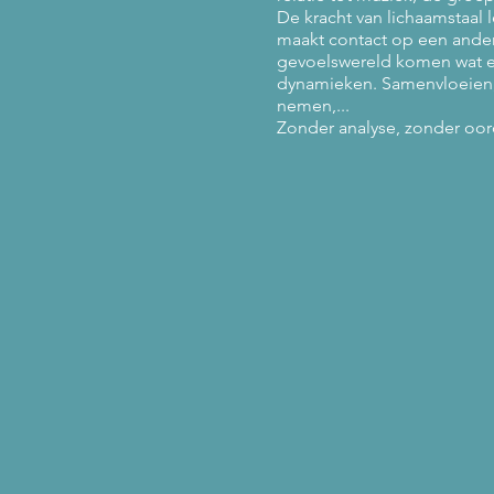
De kracht van lichaamstaal 
maakt contact op een ander 
gevoelswereld komen wat ee
dynamieken. Samenvloeien,
nemen,...
Zonder analyse, zonder oor
Na de krokusvakantie ook i
Gegeven door Jolanda Luij
Prijs: 20€
Plaats: Spelewei, Hodonk 35
Wanneer: 23/02/23 van 20u1