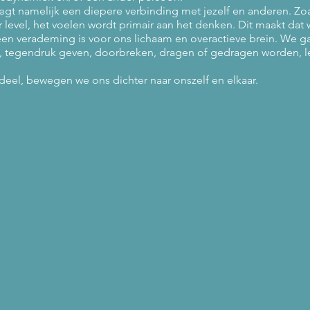
legt namelijk een diepere verbinding met jezelf en anderen. Zo
level, het voelen wordt primair aan het denken. Dit maakt dat w
n verademing is voor ons lichaam en overactieve brein. We g
 tegendruk geven, doorbreken, dragen of gedragen worden, l
deel, bewegen we ons dichter naar onszelf en elkaar.
ndividuele bewegingssessies te boeken.
ten, docent dans en bewegingsexpressie.
, 2470 Retie
5 tot 21u45