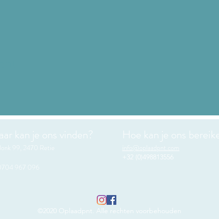
ent
ar kan je ons vinden?
Hoe kan je ons bereik
onk 99,
2470 Retie
nfo@oplaadpnt.com
i
+32 (0)498813556
704 967 096
©2020 Oplaadpnt. Alle rechten voorbehouden