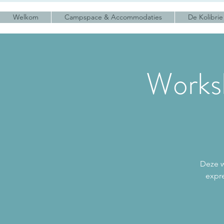
Welkom
Campspace & Accommodaties
De Kolibrie
Works
Deze w
expre