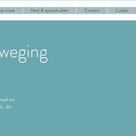
op maat
Host & spaceholder
Contact
Colabs
weging
taal en
ek, de