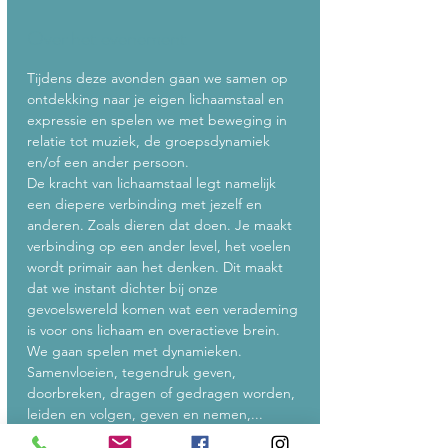
Over het evenement
Tijdens deze avonden gaan we samen op 
ontdekking naar je eigen lichaamstaal en 
expressie en spelen we met beweging in 
relatie tot muziek, de groepsdynamiek 
en/of een ander persoon.
De kracht van lichaamstaal legt namelijk 
een diepere verbinding met jezelf en 
anderen. Zoals dieren dat doen. Je maakt 
verbinding op een ander level, het voelen 
wordt primair aan het denken. Dit maakt 
dat we instant dichter bij onze 
gevoelswereld komen wat een verademing 
is voor ons lichaam en overactieve brein. 
We gaan spelen met dynamieken. 
Samenvloeien, tegendruk geven, 
doorbreken, dragen of gedragen worden, 
leiden en volgen, geven en nemen,...
Zonder analyse, zonder oordeel, bewegen 