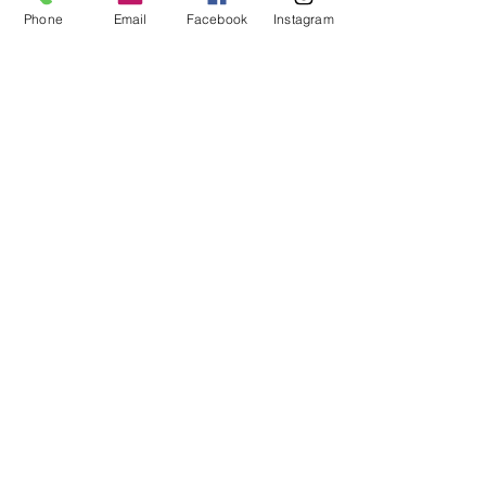
we ons dichter naar onszelf en elkaar.
Phone
Email
Facebook
Instagram
Wat kan het je brengen:
Vrijheid in bewegingsuiting en expressie
De kracht van aanraking ervaren
Meer weergeven
Deel dit evenement
Waar kan je ons vinden?
Hodonk 99,
2470 Retie
BE0704 967 096