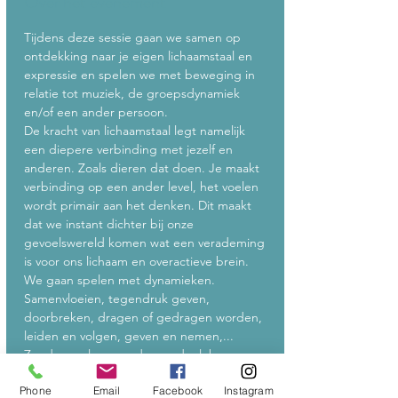
Over het evenement
Tijdens deze sessie gaan we samen op 
ontdekking naar je eigen lichaamstaal en 
expressie en spelen we met beweging in 
relatie tot muziek, de groepsdynamiek 
en/of een ander persoon.
De kracht van lichaamstaal legt namelijk 
een diepere verbinding met jezelf en 
anderen. Zoals dieren dat doen. Je maakt 
verbinding op een ander level, het voelen 
wordt primair aan het denken. Dit maakt 
dat we instant dichter bij onze 
gevoelswereld komen wat een verademing 
is voor ons lichaam en overactieve brein. 
We gaan spelen met dynamieken. 
Samenvloeien, tegendruk geven, 
doorbreken, dragen of gedragen worden, 
leiden en volgen, geven en nemen,...
Zonder analyse, zonder oordeel, bewegen 
we ons dichter naar onszelf en elkaar.
Phone
Email
Facebook
Instagram