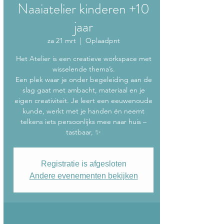
Naaiatelier kinderen +10
jaar
za 21 mrt
  |  
Oplaadpnt
Het Atelier is een creatieve workspace met
wisselende thema’s.
Een plek waar je onder begeleiding aan de
slag gaat met ambacht, materiaal en je
eigen creativiteit. Je leert een eeuwenoude
kunde, werkt met je handen én neemt
telkens iets persoonlijks mee naar huis –
Registratie is afgesloten
Andere evenementen bekijken
Tijd en locatie