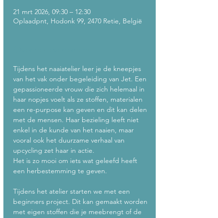
21 mrt 2026, 09:30 – 12:30
Oplaadpnt, Hodonk 99, 2470 Retie, België
Over het evenement
Tijdens het naaiatelier leer je de kneepjes 
van het vak onder begeleiding van Jet. Een 
gepassioneerde vrouw die zich helemaal in 
haar nopjes voelt als ze stoffen, materialen 
een re-purpose kan geven en dit kan delen 
met de mensen. Haar bezieling leeft niet 
enkel in de kunde van het naaien, maar 
vooral ook het duurzame verhaal van 
upcycling zet haar in actie. 
Het is zo mooi om iets wat geleefd heeft 
een herbestemming te geven. 
Tijdens het atelier starten we met een 
beginners project. Dit kan gemaakt worden 
met eigen stoffen die je meebrengt of de 