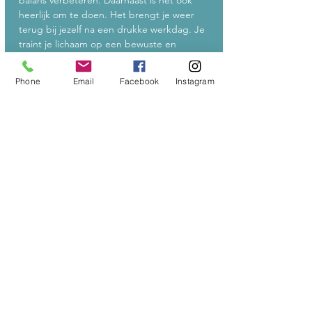
balans verbeteren. Daarnaast is het ook 
heerlijk om te doen. Het brengt je weer 
terug bij jezelf na een drukke werkdag. Je 
traint je lichaam op een bewuste en 
efficiënte manier en werkt daarbij aan het 
verbeteren van je lichaamshouding. Naast 
Phone
Email
Facebook
Instagram
spierversterkende en -verlengende 
oefeningen wordt ook de nodige aandacht 
besteed aan ademhalings- en 
ontspanningstechnieken.
Prijs:
10-beurtenkaart = 100€   (15 weken geldig)
Losse les = 13€
Meer weergeven
Deel dit evenement