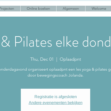
Projecten
Online boeken
Algemeen
Welcome
& Pilates elke don
Thu, Dec 01
  |  
Oplaadpnt
onderdagavond organiseert oplaadpnt een les yoga & pilates 
door bewegingscoach Jolanda.
Registratie is afgesloten
Andere evenementen bekijken