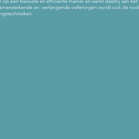
am op een bewuste en efficiënte manier en werkt daarbij aan het 
ierversterkende en -verlengende oefeningen wordt ook de nod
ngstechnieken.
 weken geldig)