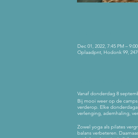
Tijd en locatie
Dec 01, 2022, 7:45 PM – 9:0
Oplaadpnt, Hodonk 99, 2470
Over het evene
Vanaf donderdag 8 septemb
Bij mooi weer op de campsp
verderop. Elke donderdagav
verlenging, ademhaling, ve
Zowel yoga als pilates ver
balans verbeteren. Daarnaast