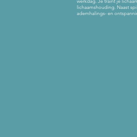
werkdag. Je traint je licha
lichaamshouding. Naast sp
ademhalings- en ontspanni
Prijs:
10-beurtenkaart = 100€ (15
Losse les = 13€
Proefles = GRATIS