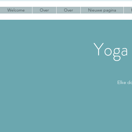
Welcome
Over
Over
Nieuwe pagina
Yoga 
Elke d