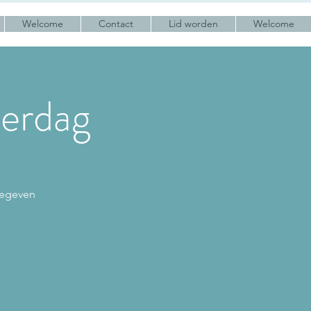
Welcome
Contact
Lid worden
Welcome
derdag
gegeven