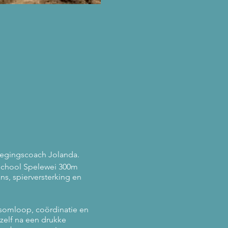
wegingscoach Jolanda.
rschool Spelewei 300m
s, spierversterking en
dsomloop, coördinatie en
ezelf na een drukke