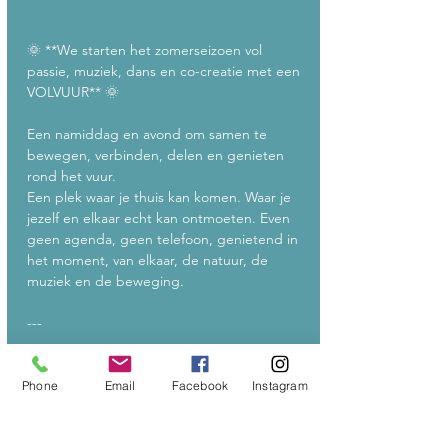
🌞 **We starten het zomerseizoen vol 
passie, muziek, dans en co-creatie met een 
VOLVUUR** 🌞
Een namiddag en avond om samen te 
bewegen, verbinden, delen en genieten 
rond het vuur.
Een plek waar je thuis kan komen. Waar je 
jezelf en elkaar echt kan ontmoeten. Even 
geen agenda, geen telefoon, genietend in 
het moment, van elkaar, de natuur, de 
muziek en de beweging.
---
OP HET PROGRAMMA
Phone
Email
Facebook
Instagram
15u Aankomst, de plek ontdekken, je 
welkom voelen, ruimte om te landen