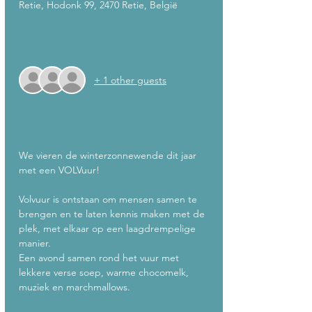
Retie, Hodonk 99, 2470 Retie, België
Gasten
+ 1 other guests
Over het evenement
We vieren de winterzonnewende dit jaar 
met een VOLVuur!
Volvuur is ontstaan om mensen samen te 
brengen en te laten kennis maken met de 
plek, met elkaar op een laagdrempelige 
manier. 
Een avond samen rond het vuur met 
lekkere verse soep, warme chocomelk, 
muziek en marchmallows. 