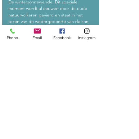
De winterzonnewende. Dit speciale 
moment wordt al eeuwen door de oude 
natuurvolkeren gevierd en staat in het 
teken van de wedergeboorte van de zon, 
van licht en vuur. 
Phone
Email
Facebook
Instagram
We starten de avond met een Pot-Luck 
omstreeks 18u. Neem gerust iets lekkers 
mee om te delen. 
Een leuke manier om nieuwe smaken, 
gerechtjes te ontdekken en elkaar beter te 
leren kennen. 
Meer lezen >
Deel dit evenement