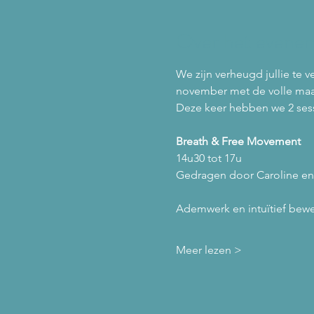
Over het evene
We zijn verheugd jullie te
november met de volle maa
Deze keer hebben we 2 sess
Breath & Free Movement
14u30 tot 17u
Gedragen door Caroline e
Ademwerk en intuïtief beweg
Meer lezen >