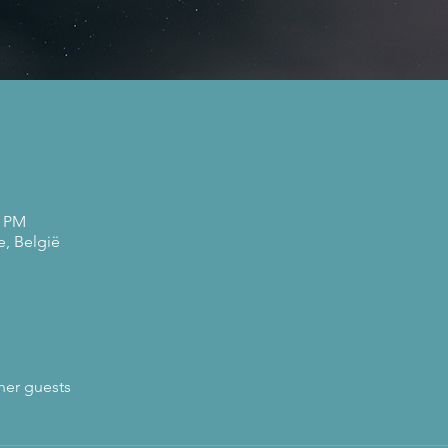
5 PM
e, België
her guests