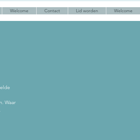
Welcome
Contact
Lid worden
Welcome
ielde
n. Waar
.