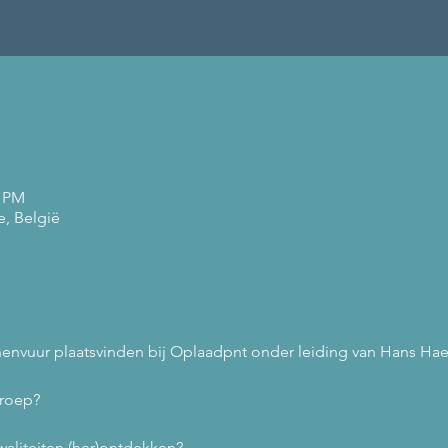
0 PM
e, België
ment
envuur plaatsvinden bij Oplaadpnt onder leiding van Hans Hae
groep?
 kwaliteiten (her)ontdekken?