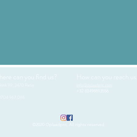
ent
ere can you find us?
How can you reach us
onk 99,
2470 Retie
nfo@oplaadpnt.com
i
+32 (0)498813556
704 967 096
©2020 Oplaadpnt. All rights reserved