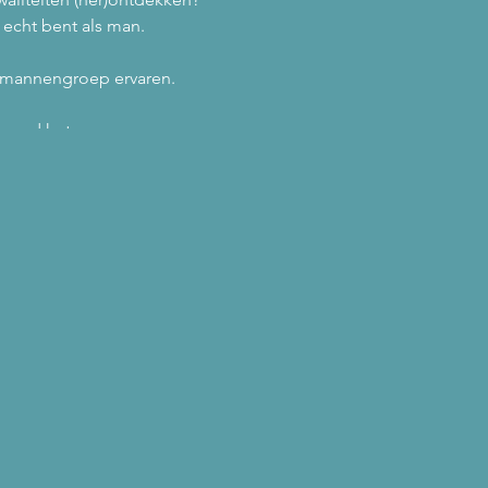
 echt bent als man.
n mannengroep ervaren.
rond het vuur.