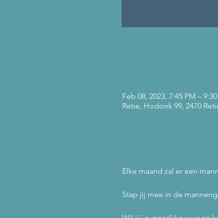
Tijd en locatie
Feb 08, 2023, 7:45 PM – 9:3
Retie, Hodonk 99, 2470 Reti
Over het evene
Elke maand zal er een mann
Stap jij mee in de mannen
Wil jij je innerlijke vuur en